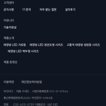
고객센터
공지사항
1:1 문의
자주 묻는 질문
설치후기
커뮤니티
기술자료실
제품소개
태양광 LED 가로등
태양광 LED 경관조명 시리즈
고품격 태양광 정원등 시리즈
태양광 LED 벽부형 시리즈
제품 동영상
이용약관
개인정보처리방침
화인테크
대표
이세민
사업자등록번호
501-31-51966
통신판매업번호
제 2025-부천원미-0384호
전화
032-623-0755 (제품문의 : 내선 2번)