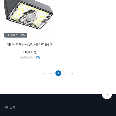
1,000 MP
적립
태양광 벽부등 FSWL-11 강력 불밝기
50,000
원
7%
53,500원
1
회사소개