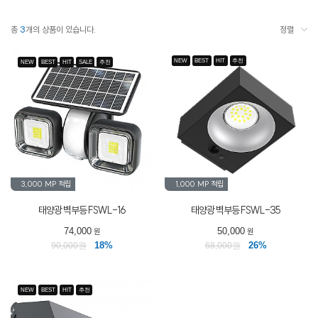
총
3
개의 상품이 있습니다.
정렬
NEW
BEST
HIT
추천
NEW
BEST
HIT
SALE
추천
3,000 MP
적립
1,000 MP
적립
태양광 벽부등 FSWL-16
태양광 벽부등 FSWL-35
74,000
50,000
원
원
18%
26%
90,000원
68,000원
NEW
BEST
HIT
추천