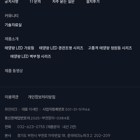
공지사항
1:1 문의
자주 묻는 질문
설치후기
커뮤니티
기술자료실
제품소개
태양광 LED 가로등
태양광 LED 경관조명 시리즈
고품격 태양광 정원등 시리즈
태양광 LED 벽부형 시리즈
제품 동영상
이용약관
개인정보처리방침
화인테크
대표
이세민
사업자등록번호
501-31-51966
통신판매업번호
제 2025-부천원미-0384호
전화
032-623-0755 (제품문의 : 내선 2번)
본사
경기도 부천시 부천로 198번길 18, 춘의테크노파크 2. 202-209