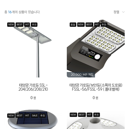
총
16
개의 상품이 있습니다.
정렬
NEW
BEST
HIT
추천
품절
NEW
BEST
HIT
추천
20,000 MP
적립
태양광 가로등 SSL-
태양광 가로등/보안등(소폭의 도로용)
204/206/208/210
FSSL-56/FSSL-59 ( 폴대 별매)
0
0
원
원
NEW
BEST
HIT
추천
NEW
BEST
HIT
SALE
추천