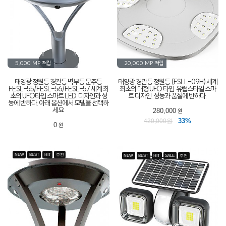
5,000 MP
적립
20,000 MP
적립
태양광 정원등.경관등.벽부등.문주등
태양광 경관등.정원등 (FSLL-09H) 세계
FESL-55/FESL-56/FESL-57 세계 최
최초의 대형 UFO 타입. 유럽스타일 스마
초의 UFO타입 스마트 LED. 디자인과 성
트 디자인. 성능과 품질에 반하다.
능에 반하다. 아래 옵션에서 모델을 선택하
세요
280,000
원
33%
420,000원
0
원
NEW
BEST
HIT
추천
NEW
BEST
HIT
SALE
추천