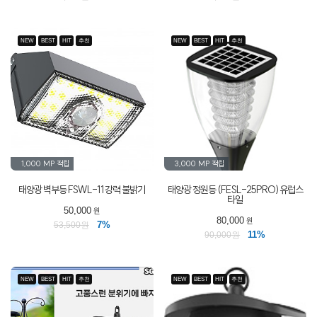
NEW
BEST
HIT
추천
NEW
BEST
HIT
추천
1,000 MP
적립
3,000 MP
적립
태양광 벽부등 FSWL-11 강력 불밝기
태양광 정원등 (FESL-25PRO) 유럽스
타일
50,000
원
80,000
원
7%
53,500원
11%
90,000원
NEW
BEST
HIT
추천
NEW
BEST
HIT
추천