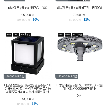
태양광 문주등.카페등 FSGL-10S
태양광 문주등.카페등 (FESL-15PRO)
95,000
70,000
원
원
10%
13%
105,000원
80,000원
NEW
BEST
HIT
추천
NEW
BEST
HIT
추천
5,000 MP
적립
10,000 MP
적립
태양광 정원등.잔디등.캠핑용.문주등.카페
태양광가로등 2종 FSL-1000G(회색폴
등 (FESL-54). 차원이 전혀 다른 고성능
대)/FSL-1000B(블랙폴대)
제품.중국산과 비교 불가.제품보증 1년
0
원
73,000
원
14%
85,000원