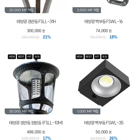
20,000 MP
적립
3,000 MP
적립
태양광 경관등 FSLL-31H
태양광 벽부등 FSWL-16
300,000
74,000
원
원
21%
18%
380,000원
90,000원
NEW
BEST
HIT
추천
NEW
BEST
HIT
추천
30,000 MP
적립
1,000 MP
적립
태양광 경관등.정원등 (FSLL-10M)
태양광 벽부등 FSWL-35
499,000
50,000
원
원
17%
26%
598,000원
68,000원