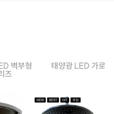
ED 벽부형
태양광 LED 가로등
리즈
NEW
BEST
HIT
추천