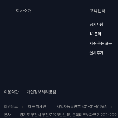
회사소개
고객센터
공지사항
1:1 문의
자주 묻는 질문
설치후기
이용약관
개인정보처리방침
화인테크
대표
이세민
사업자등록번호
501-31-51966
본사
경기도 부천시 부천로 198번길 18, 춘의테크노파크 2. 202-209