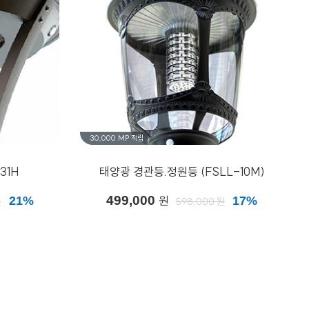
30,000 MP
적립
31H
태양광 경관등.정원등 (FSLL-10M)
499,000
원
21%
17%
원
598,000 원