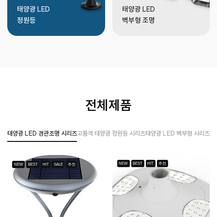
태양광 LED
태양광 LED
정원등
벽부형 조명
전체제품
태양광 LED 경관조명 시리즈
고품격 태양광 정원등 시리즈
태양광 LED 벽부형 시리즈
태
NEW
BEST
HIT
추천
NEW
BEST
HIT
SALE
추천