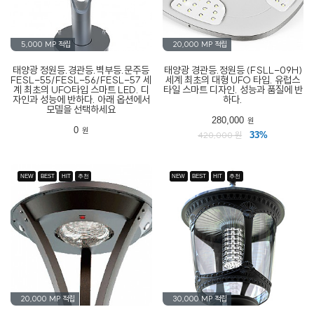
5,000 MP
적립
20,000 MP
적립
태양광 정원등.경관등.벽부등.문주등
태양광 경관등.정원등 (FSLL-09H)
FESL-55/FESL-56/FESL-57 세
세계 최초의 대형 UFO 타입. 유럽스
계 최초의 UFO타입 스마트 LED. 디
타일 스마트 디자인. 성능과 품질에 반
자인과 성능에 반하다. 아래 옵션에서
하다.
모델을 선택하세요
280,000
원
0
원
420,000 원
33%
NEW
BEST
HIT
추천
NEW
BEST
HIT
추천
20,000 MP
적립
30,000 MP
적립